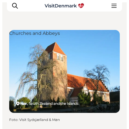
Churches and Abbeys
Ispirazioni
Dove andare
Cosa fare
Dove dormire
Pianifica il viaggio
Møn, South Zealand and the Islands
Foto
:
Visit Sydsjælland & Møn