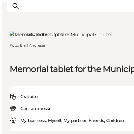
Street Art and Sculptures
Foto
:
Emil Andresen
Ispirazioni
Dove andare
Cosa fare
Memorial tablet for the Municip
Dove dormire
Pianifica il viaggio
Gratuito
Cani ammessi
My business, Myself, My partner, Friends, Children