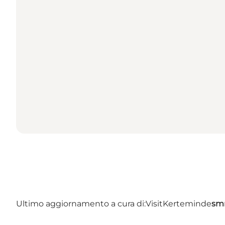
Ultimo aggiornamento a cura di:
VisitKerteminde
sm