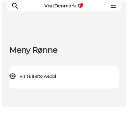
Ispirazioni
Meny Rønne
Dove andare
Cosa fare
Dove dormire
Visita il sito web
Pianifica il viaggio