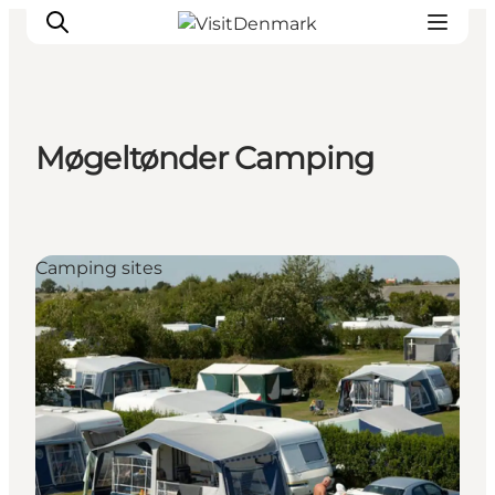
Møgeltønder Camping
Ispirazioni
Dove andare
Cosa fare
Camping sites
Dove dormire
Pianifica il viaggio