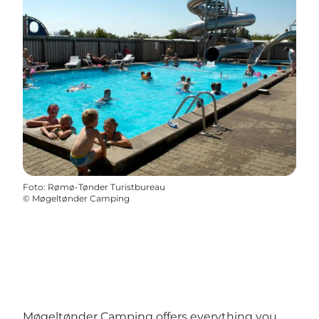
Foto
:
Rømø-Tønder Turistbureau
©
Møgeltønder Camping
Møgeltønder Camping offers everything you