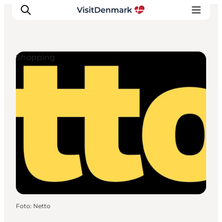
Shopping
Ispirazioni
Dove andare
Cosa fare
Dove dormire
Pianifica il viaggio
Foto
:
Netto