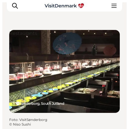
Restaurants
Ispirazioni
Dove andare
Cosa fare
Dove dormire
Pianifica il viaggio
Sønderborg, South Jutland
Foto
:
VisitSønderborg
©
Niso Sushi