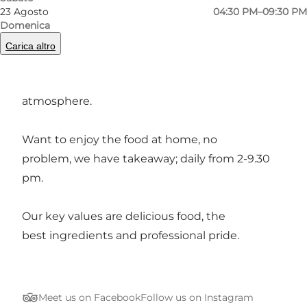
23 Agosto
04:30 PM–09:30 PM
Domenica
Carica altro
The restaurant has a wide range of
delicious sushi and hot dishes in a lovely
atmosphere.
Want to enjoy the food at home, no
problem, we have takeaway; daily from 2-9.30
pm.
Our key values are delicious food, the
best ingredients and professional pride.
Meet us on Facebook
Follow us on Instagram
Tripadvisor