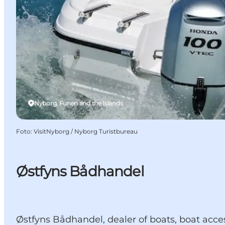
Nyborg, Funen and the Islands
Foto
:
VisitNyborg / Nyborg Turistbureau
Østfyns Bådhandel
Østfyns Bådhandel, dealer of boats, boat acces