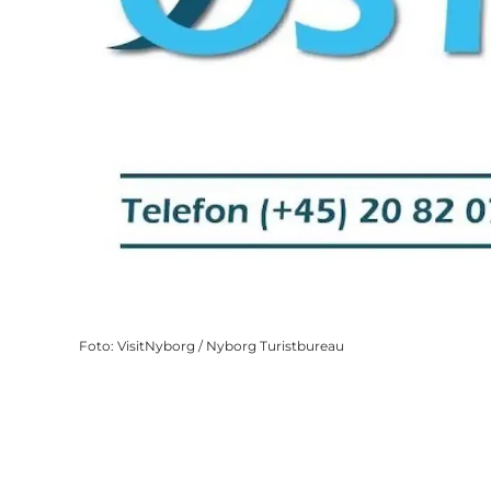
Foto
:
VisitNyborg / Nyborg Turistbureau