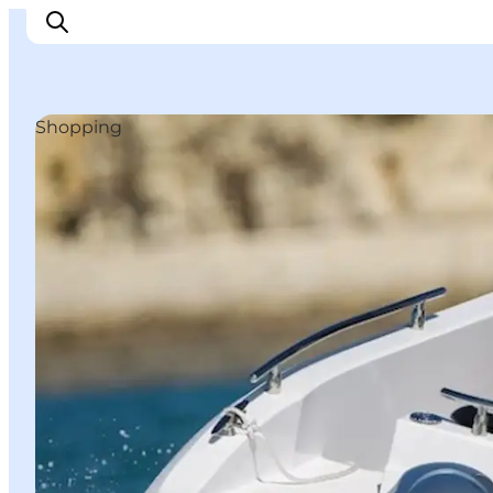
Shopping
Ispirazioni
Dove andare
Cosa fare
Dove dormire
Pianifica il viaggio