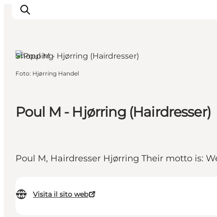
Shopping
Foto
:
Hjørring Handel
Ispirazioni
Dove andare
Cosa fare
Poul M - Hjørring (Hairdresser)
Dove dormire
Pianifica il viaggio
Poul M, Hairdresser Hjørring Their motto is: We 
Visita il sito web