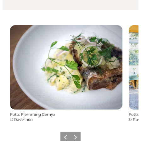
Foto
:
Flemming Gernyx
Foto
:
©
Ravelinen
©
Rave
Precedente
Avanti