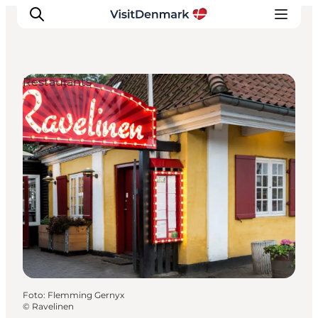
Restaurants
Ispirazioni
Dove andare
Cosa fare
Dove dormire
Pianifica il viaggio
Foto
:
Flemming Gernyx
©
Ravelinen