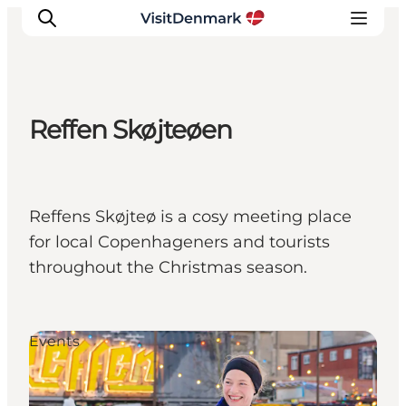
Reffen Skøjteøen
Ispirazioni
Dove andare
Cosa fare
Reffens Skøjteø is a cosy meeting place
Dove dormire
for local Copenhageners and tourists
Pianifica il viaggio
throughout the Christmas season.
Events