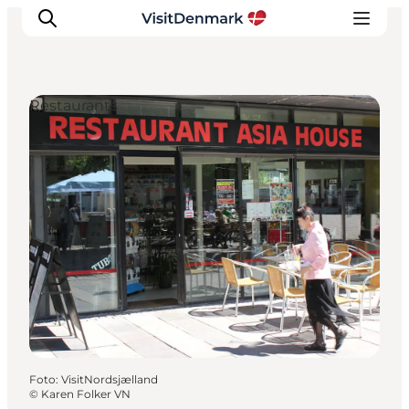
Restaurants
Ispirazioni
Dove andare
Cosa fare
Dove dormire
Pianifica il viaggio
Foto
:
VisitNordsjælland
©
Karen Folker VN