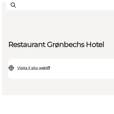
Ispirazioni
Restaurant Grønbechs Hotel
Dove andare
Cosa fare
Dove dormire
Visita il sito web
Pianifica il viaggio