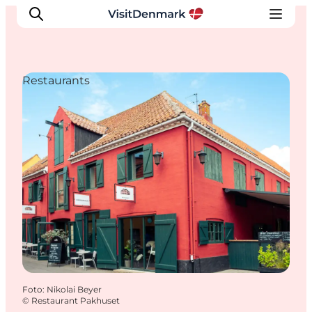
Restaurants
Ispirazioni
Dove andare
Cosa fare
Dove dormire
Pianifica il viaggio
Foto
:
Nikolai Beyer
©
Restaurant Pakhuset