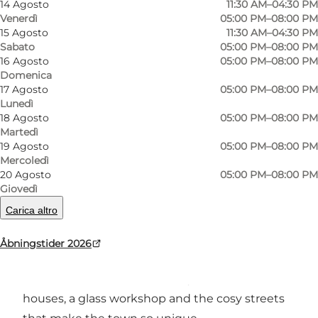
14 Agosto
11:30 AM–04:30 PM
Venerdì
05:00 PM–08:00 PM
15 Agosto
11:30 AM–04:30 PM
Sabato
05:00 PM–08:00 PM
Foto
:
Nikolai Beyer
Foto
:
16 Agosto
05:00 PM–08:00 PM
©
Restaurant Pakhuset
©
Res
Domenica
17 Agosto
05:00 PM–08:00 PM
Lunedì
Precedente
Avanti
18 Agosto
05:00 PM–08:00 PM
Martedì
19 Agosto
05:00 PM–08:00 PM
Mercoledì
20 Agosto
05:00 PM–08:00 PM
Classic favourites and vibrant summer
Giovedì
atmosphere at Restaurant Pakhuset
Carica altro
In the heart of Svaneke’s historic town centre,
Åbningstider 2026
Restaurant Pakhuset is housed in a charming
old warehouse surrounded by merchant
houses, a glass workshop and the cosy streets