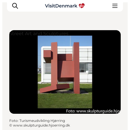
Street Art and Sculptures
Ispirazioni
Dove andare
Cosa fare
Dove dormire
Pianifica il viaggio
Foto
:
Turismeudvikling Hjørring
©
www.skulpturguide.hjoerring.dk