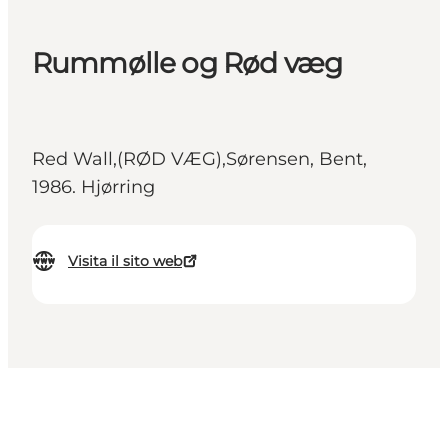
Rummølle og Rød væg
Red Wall,(RØD VÆG),Sørensen, Bent,
1986. Hjørring
Visita il sito web