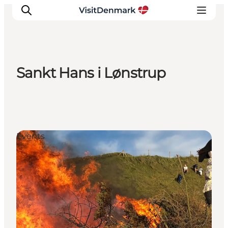
Sankt Hans i Lønstrup
Ispirazioni
Dove andare
Cosa fare
Dove dormire
Events
Pianifica il viaggio