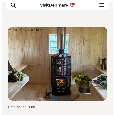
Beaches and lidos
Ispirazioni
Dove andare
Cosa fare
Dove dormire
Pianifica il viaggio
Foto
:
sauna Tribe