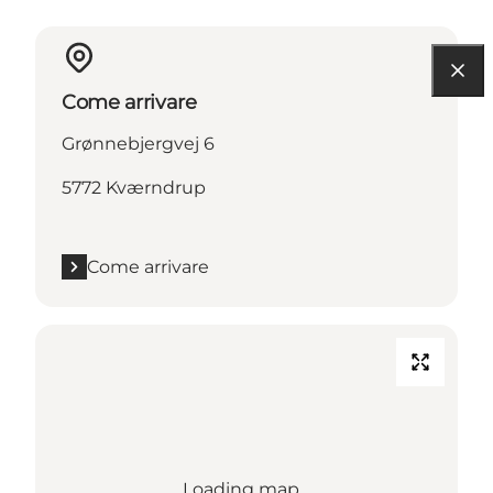
Come arrivare
Grønnebjergvej 6
5772 Kværndrup
Come arrivare
Loading map...