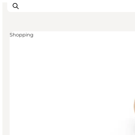
Shopping
Ispirazioni
Dove andare
Cosa fare
Dove dormire
Pianifica il viaggio