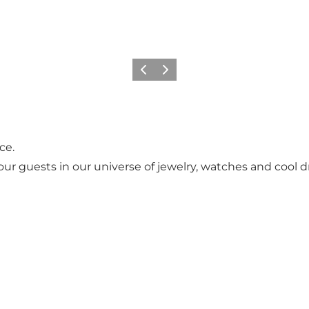
Precedente
Avanti
ce.
ur guests in our universe of jewelry, watches and cool dr