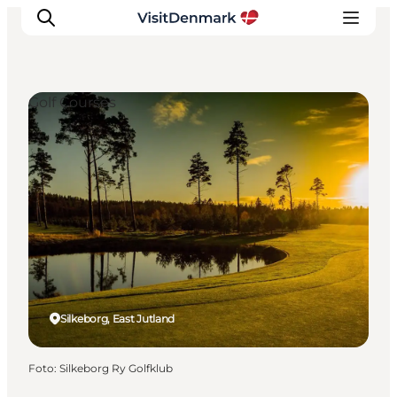
Golf Courses
Ispirazioni
Dove andare
Cosa fare
Dove dormire
Pianifica il viaggio
Silkeborg, East Jutland
Foto
:
Silkeborg Ry Golfklub