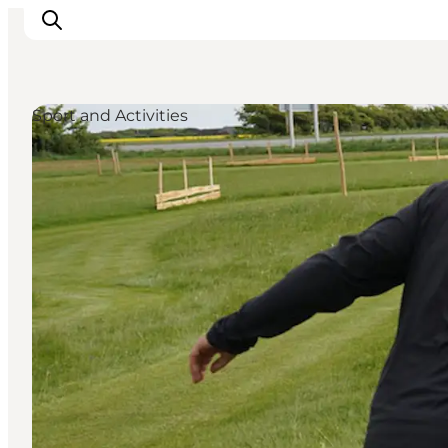
Sport and Activities
Ispirazioni
Dove andare
Cosa fare
Dove dormire
Pianifica il viaggio