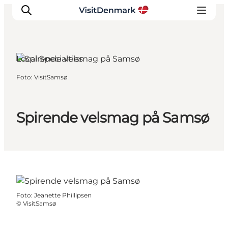
Local Specialties
Foto
:
VisitSamsø
Ispirazioni
Dove andare
Cosa fare
Spirende velsmag på Samsø
Dove dormire
Pianifica il viaggio
Foto
:
Jeanette Phillipsen
©
VisitSamsø