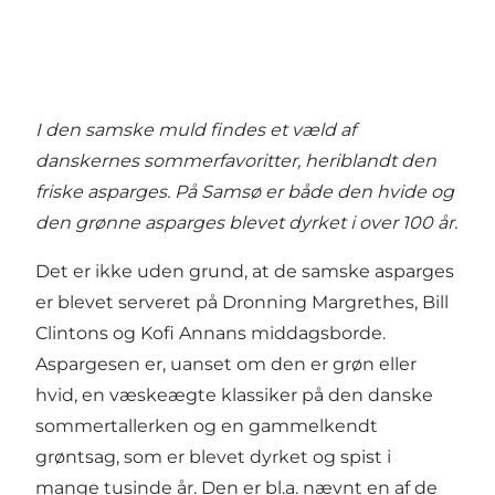
I den samske muld findes et væld af
danskernes sommerfavoritter, heriblandt den
friske asparges. På Samsø er både den hvide og
den grønne asparges blevet dyrket i over 100 år.
Det er ikke uden grund, at de samske asparges
er blevet serveret på Dronning Margrethes, Bill
Clintons og Kofi Annans middagsborde.
Aspargesen er, uanset om den er grøn eller
hvid, en væskeægte klassiker på den danske
sommertallerken og en gammelkendt
grøntsag, som er blevet dyrket og spist i
mange tusinde år. Den er bl.a. nævnt en af de