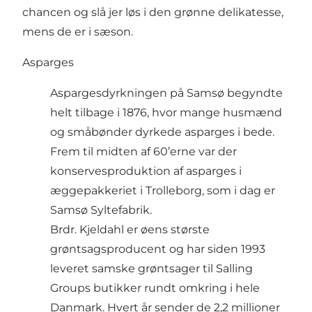
chancen og slå jer løs i den grønne delikatesse,
mens de er i sæson.
Asparges
Aspargesdyrkningen på Samsø begyndte
helt tilbage i 1876, hvor mange husmænd
og småbønder dyrkede asparges i bede.
Frem til midten af 60’erne var der
konservesproduktion af asparges i
æggepakkeriet i Trolleborg, som i dag er
Samsø Syltefabrik.
Brdr. Kjeldahl er øens største
grøntsagsproducent og har siden 1993
leveret samske grøntsager til Salling
Groups butikker rundt omkring i hele
Danmark. Hvert år sender de 2,2 millioner