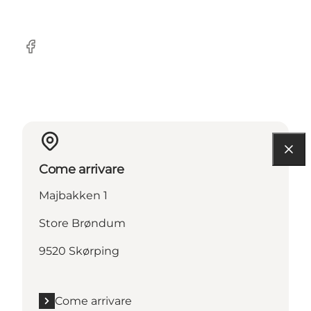
Facebook
Come arrivare
Majbakken 1
Store Brøndum
9520 Skørping
Come arrivare