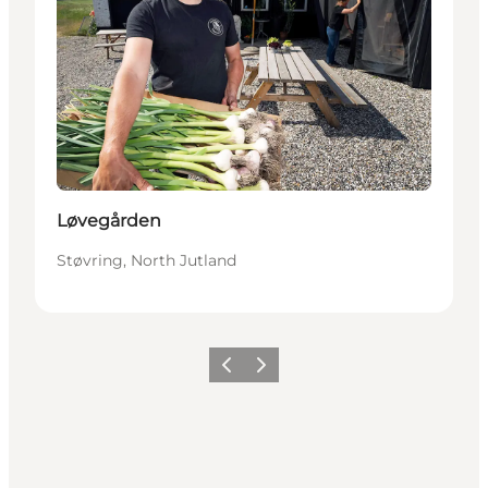
Løvegården
Støvring, North Jutland
Precedente
Avanti