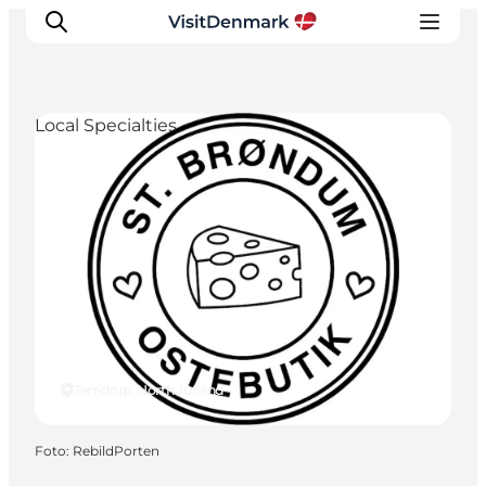
Local Specialties
Ispirazioni
Dove andare
Cosa fare
Dove dormire
Pianifica il viaggio
Terndrup, North Jutland
Foto
:
RebildPorten