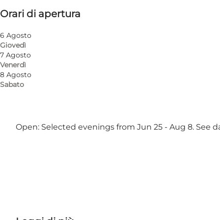
Orari di apertura
6 Agosto
Giovedì
7 Agosto
Venerdì
8 Agosto
Sabato
Stauns Sommersal offers spacious surroundings: lect
with sky‑high openness. Evenings featuring some of 
Open: Selected evenings from Jun 25 - Aug 8. See d