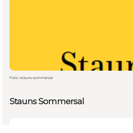
Foto
:
stauns sommersal
Stauns Sommersal
Visualizza orari di apertura