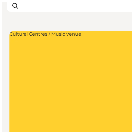
Cultural Centres / Music venue
Ispirazioni
Dove andare
Cosa fare
Dove dormire
Pianifica il viaggio