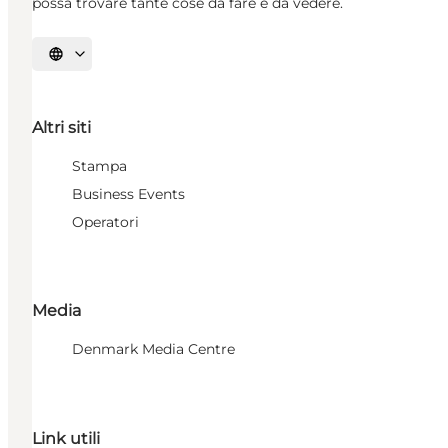
possa trovare tante cose da fare e da vedere.
Seleziona la lingua
Altri siti
Stampa
Business Events
Operatori
Media
Denmark Media Centre
Link utili