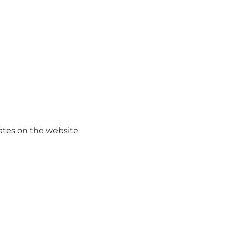
ures, dialogue, and discussion in magnificent settings.
the country’s leading speakers on themes of seriousness,
ates on the website