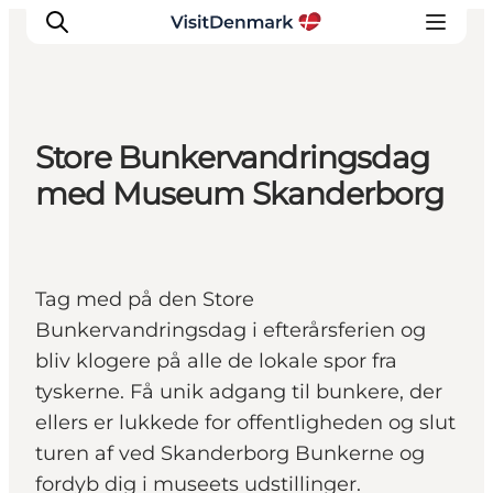
Store Bunkervandringsdag
Ispirazioni
med Museum Skanderborg
Dove andare
Cosa fare
Dove dormire
Tag med på den Store
Pianifica il viaggio
Bunkervandringsdag i efterårsferien og
bliv klogere på alle de lokale spor fra
tyskerne. Få unik adgang til bunkere, der
ellers er lukkede for offentligheden og slut
turen af ved Skanderborg Bunkerne og
fordyb dig i museets udstillinger.