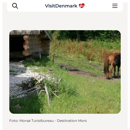
Horse Activities
Ispirazioni
Dove andare
Cosa fare
Dove dormire
Pianifica il viaggio
Foto
:
Morsø Turistbureau - Destination Mors