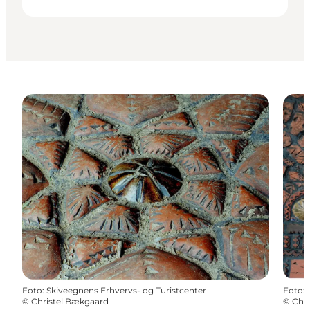
Foto
:
Skiveegnens Erhvervs- og Turistcenter
Foto
:
©
Christel Bækgaard
©
Chr