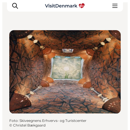
Architecture and Urban Spaces
Ispirazioni
Dove andare
Cosa fare
Dove dormire
Pianifica il viaggio
Foto
:
Skiveegnens Erhvervs- og Turistcenter
©
Christel Bækgaard