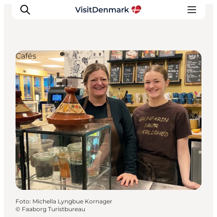
Cafés
Ispirazioni
Dove andare
Cosa fare
Dove dormire
Pianifica il viaggio
Foto
:
Michella Lyngbue Kornager
©
Faaborg Turistbureau