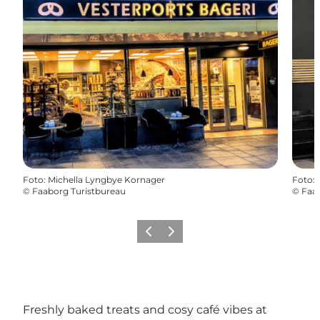
Foto
:
Michella Lyngbye Kornager
Foto
:
©
Faaborg Turistbureau
©
Faab
Precedente
Avanti
Freshly baked treats and cosy café vibes at