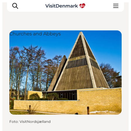
Churches and Abbeys
Ispirazioni
Dove andare
Cosa fare
Dove dormire
Pianifica il viaggio
Foto
:
VisitNordsjælland