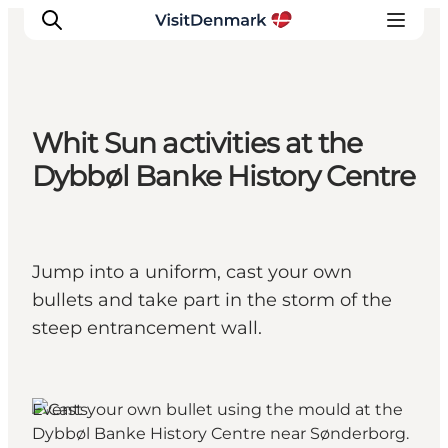
Whit Sun activities at the
Ispirazioni
Dybbøl Banke History Centre
Dove andare
Cosa fare
Dove dormire
Jump into a uniform, cast your own
Pianifica il viaggio
bullets and take part in the storm of the
steep entrancement wall.
Events