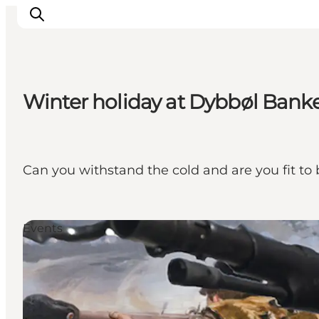
Winter holiday at Dybbøl Bank
Ispirazioni
Dove andare
Cosa fare
Can you withstand the cold and are you fit to b
Dove dormire
Pianifica il viaggio
Events