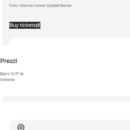
Foto
:
Historie Center Dybbøl Banke
Buy tickets
Visualizza prezzi
Prezzi
Visita il sito web
Children
Børn 5-17 år
Voksne