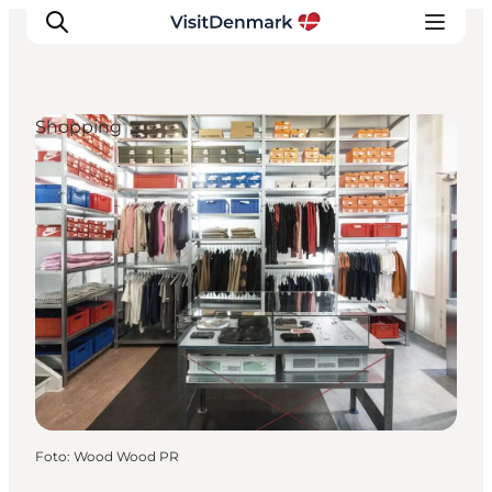
Shopping
Ispirazioni
Dove andare
Cosa fare
Dove dormire
Pianifica il viaggio
Foto
:
Wood Wood PR