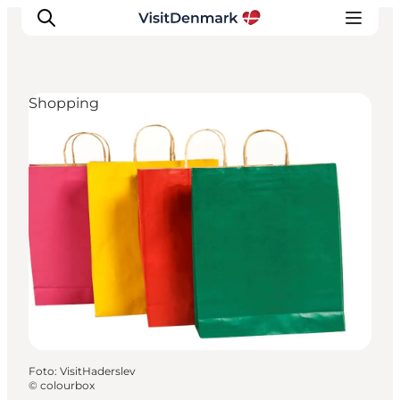
Shopping
Ispirazioni
Dove andare
Cosa fare
Dove dormire
Pianifica il viaggio
Foto
:
VisitHaderslev
©
colourbox