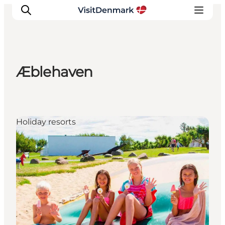
Æblehaven
Ispirazioni
Dove andare
Cosa fare
Holiday resorts
Dove dormire
Pianifica il viaggio