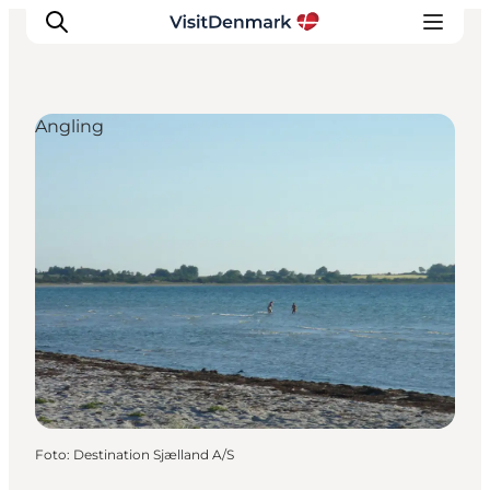
Angling
Ispirazioni
Dove andare
Cosa fare
Dove dormire
Pianifica il viaggio
Foto
:
Destination Sjælland A/S