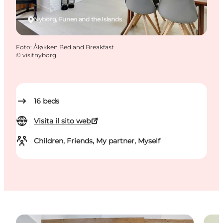
Nyborg, Funen and the Islands
Foto
:
Åløkken Bed and Breakfast
©
visitnyborg
16
beds
Visita il sito web
Children, Friends, My partner, Myself