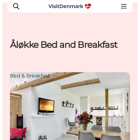
Åløkke Bed and Breakfast
Ispirazioni
Dove andare
Cosa fare
Bed & Breakfast
Dove dormire
Pianifica il viaggio