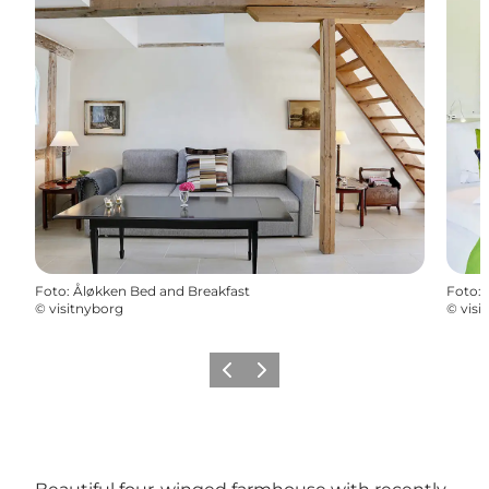
Foto
:
Åløkken Bed and Breakfast
Foto
:
©
visitnyborg
©
visi
Precedente
Avanti