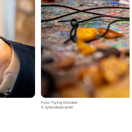
Foto
:
Flying October
©
Jyllandsakvariet