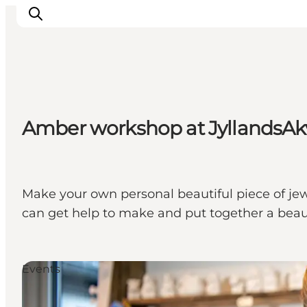
Ispirazioni
Amber workshop at JyllandsAkv
Dove andare
Cosa fare
Dove dormire
Pianifica il viaggio
Make your own personal beautiful piece of jew
can get help to make and put together a beautif
Events