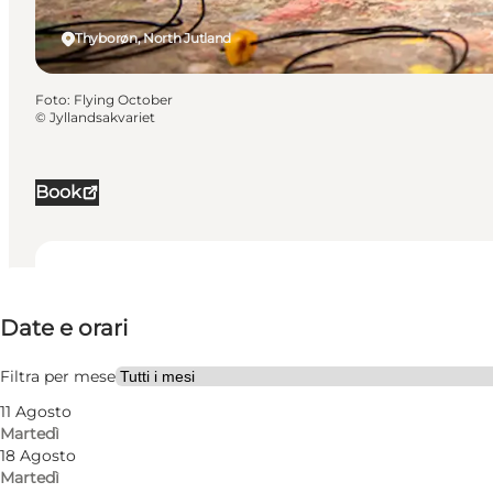
Thyborøn, North Jutland
Foto
:
Flying October
©
Jyllandsakvariet
Book
Date e orari
Date e orari
Visita il sito web
Filtra per mese
11 Agosto
Martedì
18 Agosto
Martedì