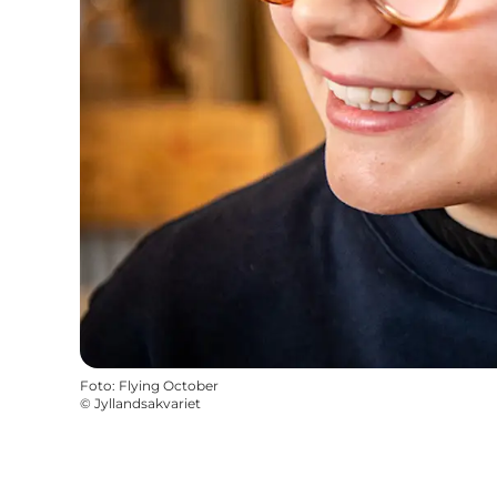
Foto
:
Flying October
©
Jyllandsakvariet