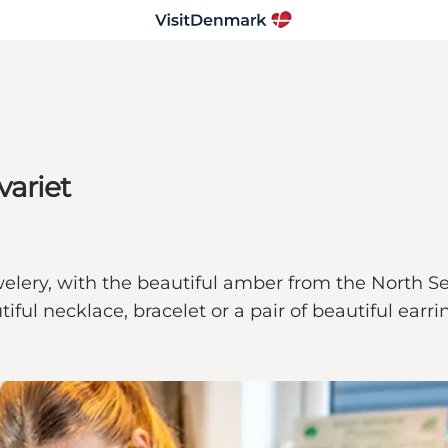
ariet
elery, with the beautiful amber from the North Sea
ul necklace, bracelet or a pair of beautiful earri