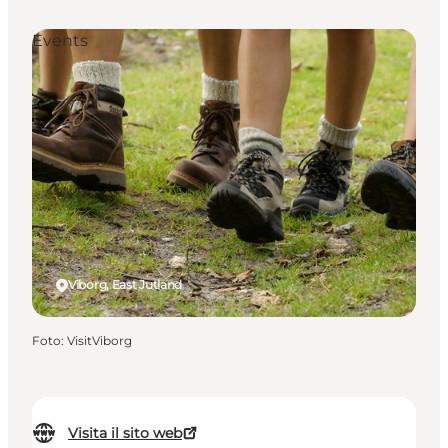
Events
Viborg, East Jutland
Foto
:
VisitViborg
Visita il sito web