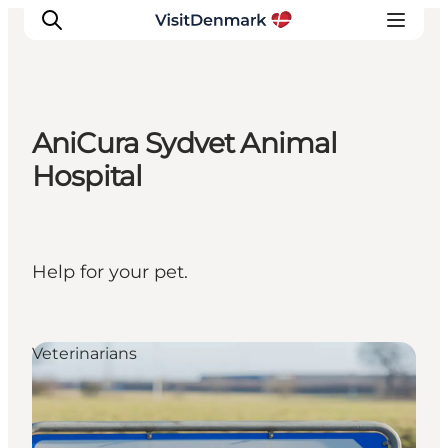
AniCura Sydvet Animal
Ispirazioni
Hospital
Dove andare
Cosa fare
Dove dormire
Help for your pet.
Pianifica il viaggio
Veterinarians