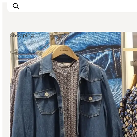
Shopping
Ispirazioni
Dove andare
Cosa fare
Dove dormire
Pianifica il viaggio