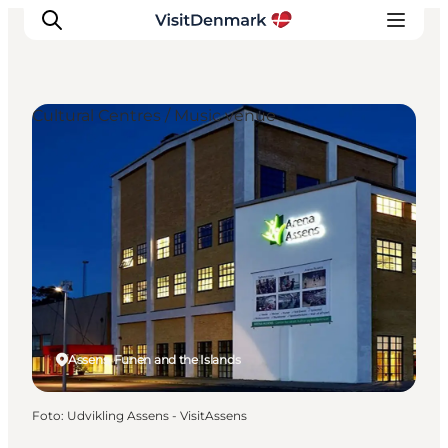
Cultural Centres / Music venue
Ispirazioni
Dove andare
Cosa fare
Dove dormire
Pianifica il viaggio
Assens, Funen and the Islands
Foto
:
Udvikling Assens - VisitAssens