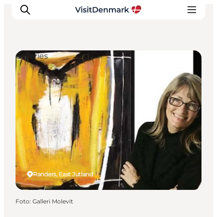
Galleries
Ispirazioni
Dove andare
Cosa fare
Dove dormire
Pianifica il viaggio
Randers, East Jutland
Foto
:
Galleri Molevit