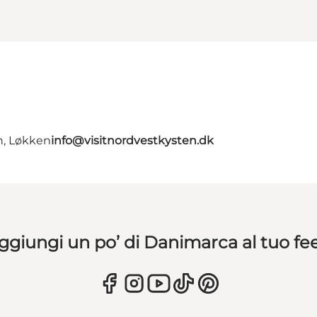
n, Løkken
info@visitnordvestkysten.dk
ggiungi un po’ di Danimarca al tuo fe