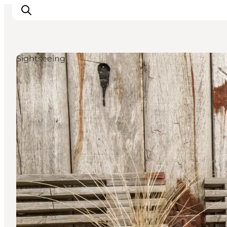
Sightseeing
Ispirazioni
Dove andare
Cosa fare
Dove dormire
Pianifica il viaggio