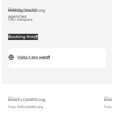
Holiday house
agencies
Foto
:
Axelgaard
Booking link
Visita il sito web
Foto
:
AXELGAARD.org
Foto
: