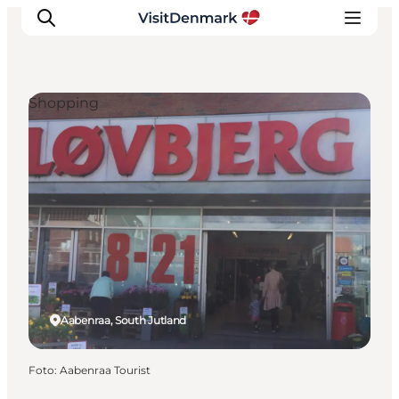
Shopping
Ispirazioni
Dove andare
Cosa fare
Dove dormire
Pianifica il viaggio
Aabenraa, South Jutland
Foto
:
Aabenraa Tourist