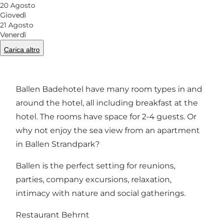
20 Agosto
Giovedì
21 Agosto
Take a nostalgic and relaxing break from the
Venerdì
stresses of everyday life and stay at Ballen
Carica altro
Badehotel, which dates back to 1928. Ballen is
the place to be!
Ballen Badehotel have many room types in and
around the hotel, all including breakfast at the
hotel. The rooms have space for 2-4 guests. Or
why not enjoy the sea view from an apartment
in Ballen Strandpark?
Ballen is the perfect setting for reunions,
parties, company excursions, relaxation,
intimacy with nature and social gatherings.
Restaurant Behrnt