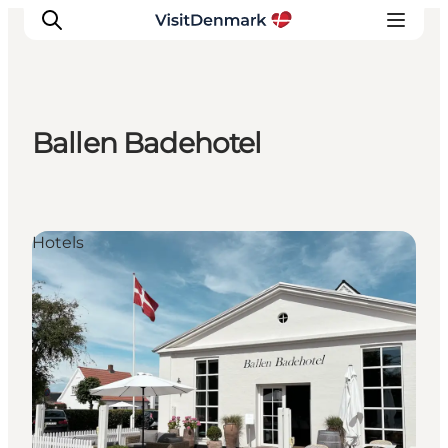
Ballen Badehotel
Ispirazioni
Dove andare
Cosa fare
Hotels
Dove dormire
Pianifica il viaggio