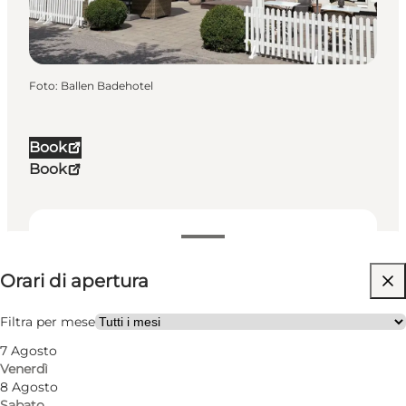
Foto
:
Ballen Badehotel
Book
Book
Visualizza orari di apertura
Orari di apertura
32
rooms
Visita il sito web
Filtra per mese
7 Agosto
Venerdì
8 Agosto
Sabato