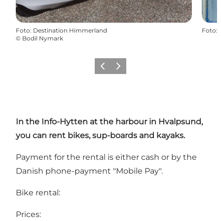
Foto
:
Destination Himmerland
Foto
:
©
Bodil Nymark
Precedente
Avanti
In
the Info-Hytten
at the harbour in Hvalpsund,
you can rent bikes, sup-boards and kayaks.
Payment for the rental is either cash or by the
Danish phone-payment "Mobile Pay".
Bike rental:
Prices: