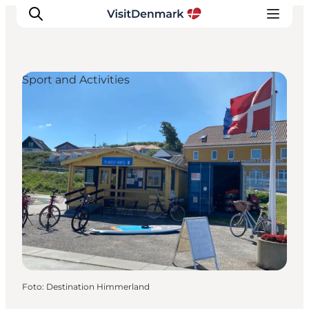
Sport and Activities
Ispirazioni
Dove andare
Cosa fare
Dove dormire
Pianifica il viaggio
Foto
:
Destination Himmerland