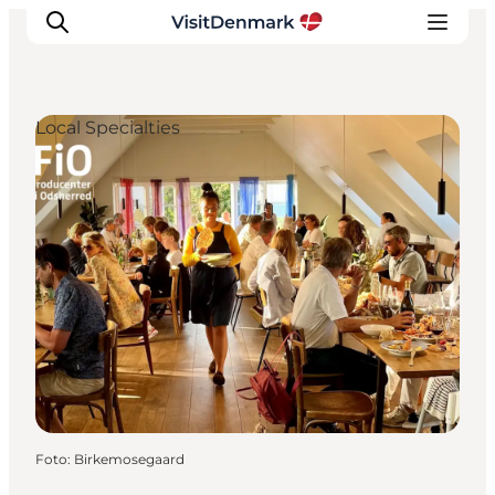
Local Specialties
Ispirazioni
Dove andare
Cosa fare
Dove dormire
Pianifica il viaggio
Foto
:
Birkemosegaard