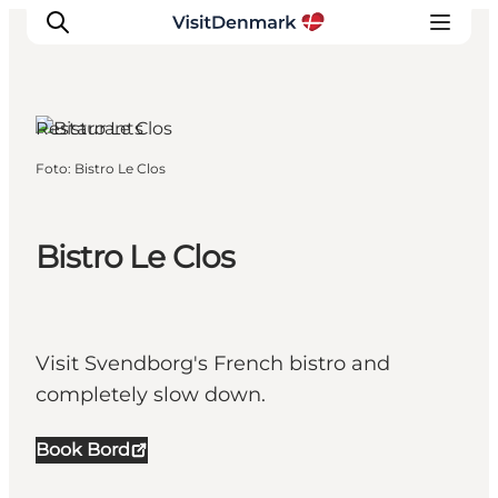
Restaurants
Foto
:
Bistro Le Clos
Ispirazioni
Dove andare
Cosa fare
Bistro Le Clos
Dove dormire
Pianifica il viaggio
Visit Svendborg's French bistro and
completely slow down.
Book Bord