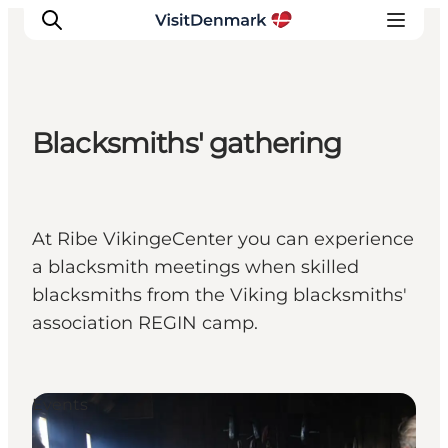
Blacksmiths' gathering
Ispirazioni
Dove andare
Cosa fare
At Ribe VikingeCenter you can experience
Dove dormire
a blacksmith meetings when skilled
Pianifica il viaggio
blacksmiths from the Viking blacksmiths'
association REGIN camp.
Events