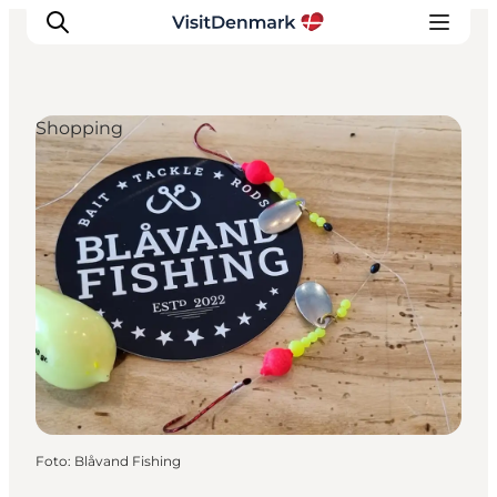
Shopping
Ispirazioni
Dove andare
Cosa fare
Dove dormire
Pianifica il viaggio
Foto
:
Blåvand Fishing