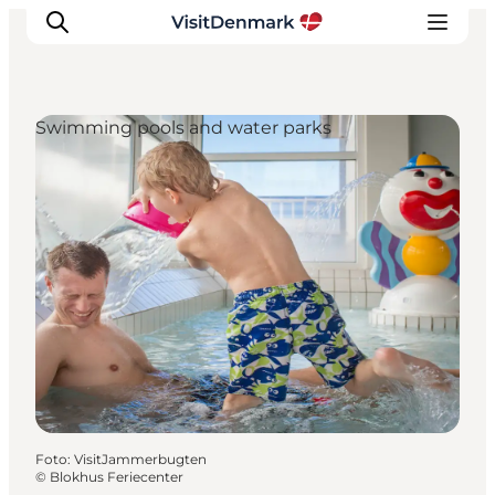
Swimming pools and water parks
Ispirazioni
Dove andare
Cosa fare
Dove dormire
Pianifica il viaggio
Foto
:
VisitJammerbugten
©
Blokhus Feriecenter